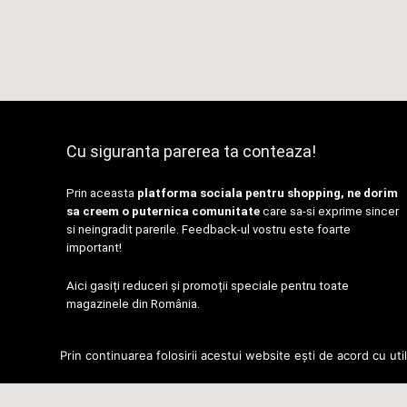
Cu siguranta parerea ta conteaza!
Prin aceasta
platforma sociala pentru shopping, ne dorim
sa creem o puternica comunitate
care sa-si exprime sincer
si neingradit parerile. Feedback-ul vostru este foarte
important!
Aici gasiți reduceri și promoții speciale pentru toate
magazinele din România.
Contact
|
Politica de Confidențialitate
Prin continuarea folosirii acestui website ești de acord cu uti