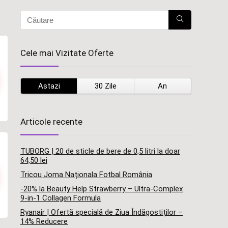
Cele mai Vizitate Oferte
Astazi
30 Zile
An
Articole recente
TUBORG | 20 de sticle de bere de 0,5 litri la doar
64,50 lei
Tricou Joma Naționala Fotbal România
-20% la Beauty Help Strawberry – Ultra-Complex
9-in-1 Collagen Formula
Ryanair | Ofertă specială de Ziua Îndăgostiților –
14% Reducere