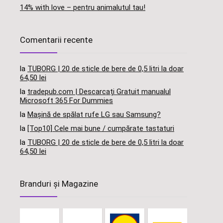
14% with love – pentru animalutul tau!
Comentarii recente
la
TUBORG | 20 de sticle de bere de 0,5 litri la doar
64,50 lei
la
tradepub.com | Descarcați Gratuit manualul
Microsoft 365 For Dummies
la
Mașină de spălat rufe LG sau Samsung?
la
[Top10] Cele mai bune / cumpărate tastaturi
la
TUBORG | 20 de sticle de bere de 0,5 litri la doar
64,50 lei
Branduri și Magazine