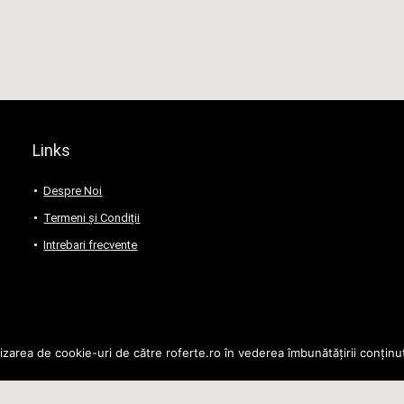
Links
Despre Noi
Termeni și Condiții
Intrebari frecvente
lizarea de cookie-uri de către roferte.ro în vederea îmbunătățirii conținut