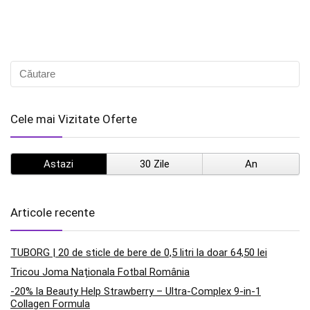
Cele mai Vizitate Oferte
Astazi
30 Zile
An
Articole recente
TUBORG | 20 de sticle de bere de 0,5 litri la doar 64,50 lei
Tricou Joma Naționala Fotbal România
-20% la Beauty Help Strawberry – Ultra-Complex 9-in-1
Collagen Formula