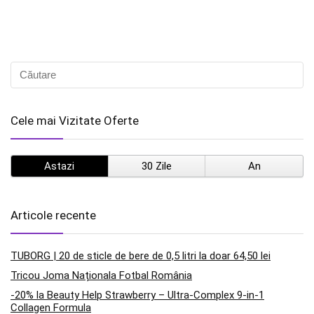
Cele mai Vizitate Oferte
Astazi
30 Zile
An
Articole recente
TUBORG | 20 de sticle de bere de 0,5 litri la doar 64,50 lei
Tricou Joma Naționala Fotbal România
-20% la Beauty Help Strawberry – Ultra-Complex 9-in-1
Collagen Formula