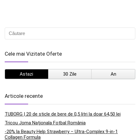
Cele mai Vizitate Oferte
Astazi
30 Zile
An
Articole recente
TUBORG | 20 de sticle de bere de 0,5 litri la doar 64,50 lei
Tricou Joma Naționala Fotbal România
-20% la Beauty Help Strawberry – Ultra-Complex 9-in-1
Collagen Formula