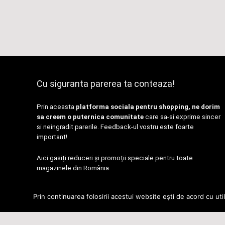
Cu siguranta parerea ta conteaza!
Prin aceasta
platforma sociala pentru shopping, ne dorim
sa creem o puternica comunitate
care sa-si exprime sincer
si neingradit parerile. Feedback-ul vostru este foarte
important!
Aici gasiți reduceri și promoții speciale pentru toate
magazinele din România.
Contact
|
Politica de Confidențialitate
Prin continuarea folosirii acestui website ești de acord cu uti