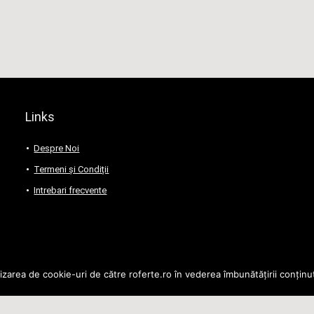
Links
Despre Noi
Termeni și Condiții
Intrebari frecvente
lizarea de cookie-uri de către roferte.ro în vederea îmbunătățirii conținut