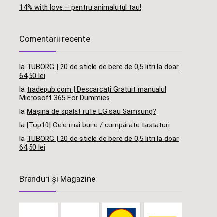
14% with love – pentru animalutul tau!
Comentarii recente
la
TUBORG | 20 de sticle de bere de 0,5 litri la doar
64,50 lei
la
tradepub.com | Descarcați Gratuit manualul
Microsoft 365 For Dummies
la
Mașină de spălat rufe LG sau Samsung?
la
[Top10] Cele mai bune / cumpărate tastaturi
la
TUBORG | 20 de sticle de bere de 0,5 litri la doar
64,50 lei
Branduri și Magazine