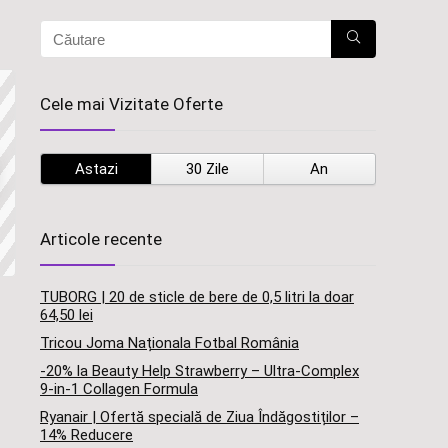
Cele mai Vizitate Oferte
Astazi
30 Zile
An
Articole recente
TUBORG | 20 de sticle de bere de 0,5 litri la doar
64,50 lei
Tricou Joma Naționala Fotbal România
-20% la Beauty Help Strawberry – Ultra-Complex
9-in-1 Collagen Formula
Ryanair | Ofertă specială de Ziua Îndăgostiților –
14% Reducere