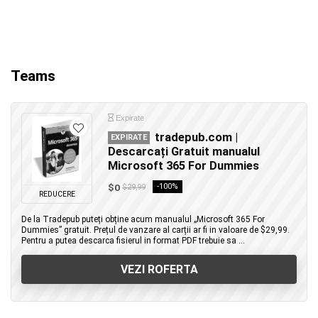
Teams
Expirate
tradepub.com |
EXPIRATE
Descarcați Gratuit manualul
Microsoft 365 For Dummies
$0
-100%
$29,99
REDUCERE
De la Tradepub puteți obține acum manualul „Microsoft 365 For
Dummies” gratuit. Prețul de vanzare al carții ar fi in valoare de $29,99.
Pentru a putea descarca fisierul in format PDF trebuie sa ...
VEZI ROFERTA