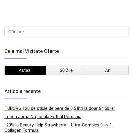
Cele mai Vizitate Oferte
Astazi
30 Zile
An
Articole recente
TUBORG | 20 de sticle de bere de 0,5 litri la doar 64,50 lei
Tricou Joma Naționala Fotbal România
-20% la Beauty Help Strawberry – Ultra-Complex 9-in-1
Collagen Formula