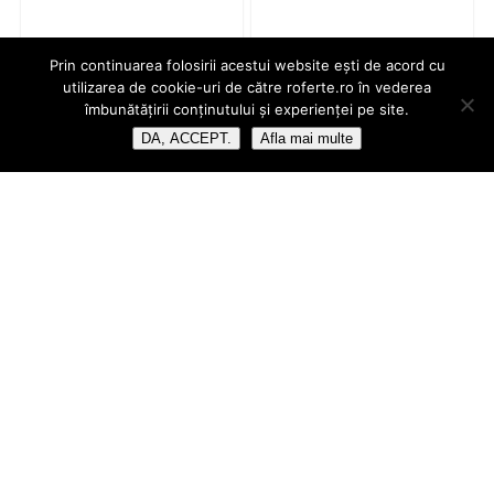
Prin continuarea folosirii acestui website ești de acord cu
utilizarea de cookie-uri de către roferte.ro în vederea
îmbunătățirii conținutului și experienței pe site.
DA, ACCEPT.
Afla mai multe