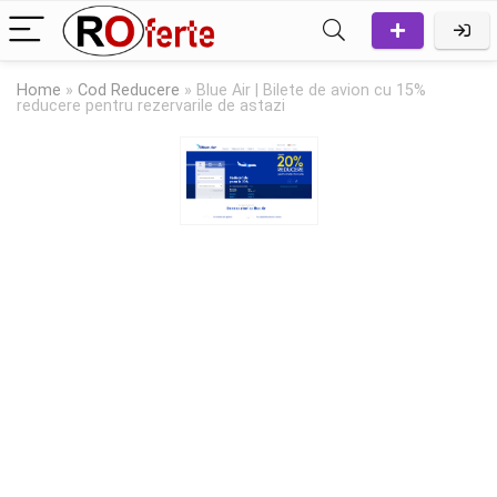
Home
»
Cod Reducere
»
Blue Air | Bilete de avion cu 15%
reducere pentru rezervarile de astazi