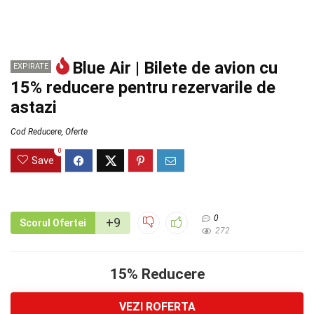
Blue Air | Bilete de avion cu
EXPIRATE
15% reducere pentru rezervarile de
astazi
Cod Reducere
,
Oferte
0
Save
0
+9
Scorul Ofertei
272
15% Reducere
VEZI ROFERTA