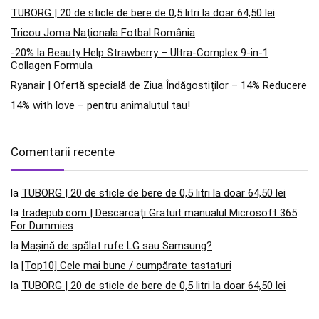
TUBORG | 20 de sticle de bere de 0,5 litri la doar 64,50 lei
Tricou Joma Naționala Fotbal România
-20% la Beauty Help Strawberry – Ultra-Complex 9-in-1
Collagen Formula
Ryanair | Ofertă specială de Ziua Îndăgostiților – 14% Reducere
14% with love – pentru animalutul tau!
Comentarii recente
la
TUBORG | 20 de sticle de bere de 0,5 litri la doar 64,50 lei
la
tradepub.com | Descarcați Gratuit manualul Microsoft 365
For Dummies
la
Mașină de spălat rufe LG sau Samsung?
la
[Top10] Cele mai bune / cumpărate tastaturi
la
TUBORG | 20 de sticle de bere de 0,5 litri la doar 64,50 lei