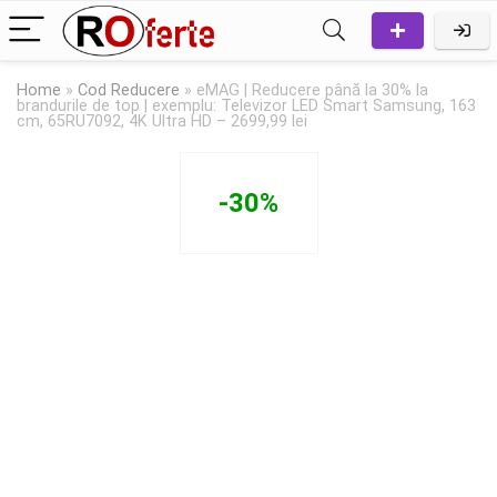
Home
»
Cod Reducere
»
eMAG | Reducere până la 30% la
brandurile de top | exemplu: Televizor LED Smart Samsung, 163
cm, 65RU7092, 4K Ultra HD – 2699,99 lei
-30%