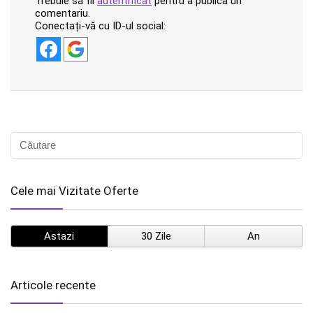
Trebuie să fii
autentificat
pentru a publica un
comentariu.
Conectați-vă cu ID-ul social:
Cele mai Vizitate Oferte
Astazi
30 Zile
An
Articole recente