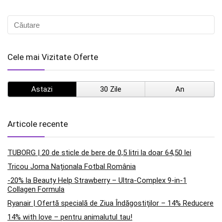
Cele mai Vizitate Oferte
Astazi
30 Zile
An
Articole recente
TUBORG | 20 de sticle de bere de 0,5 litri la doar 64,50 lei
Tricou Joma Naționala Fotbal România
-20% la Beauty Help Strawberry – Ultra-Complex 9-in-1
Collagen Formula
Ryanair | Ofertă specială de Ziua Îndăgostiților – 14% Reducere
14% with love – pentru animalutul tau!