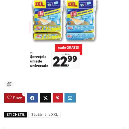
0
Save
ETICHETE:
Săptămâna XXL