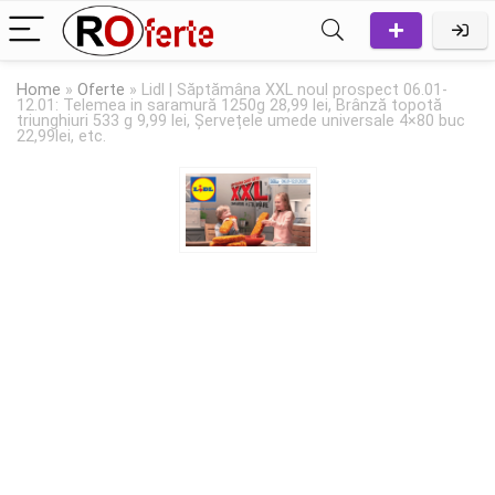
Home
»
Oferte
»
Lidl | Săptămâna XXL noul prospect 06.01-
12.01: Telemea in saramură 1250g 28,99 lei, Brânză topotă
triunghiuri 533 g 9,99 lei, Șervețele umede universale 4×80 buc
22,99lei, etc.