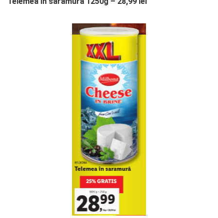
Telemea în saramură 1250g – 28,99 lei