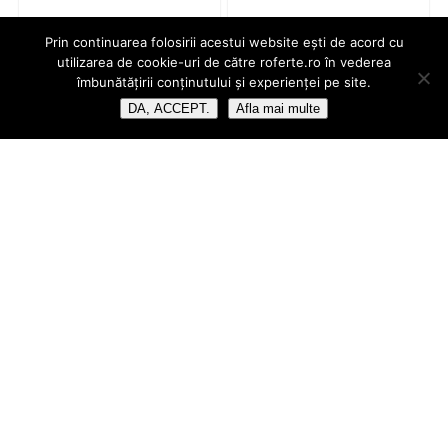
Prin continuarea folosirii acestui website ești de acord cu
utilizarea de cookie-uri de către roferte.ro în vederea
îmbunătățirii conținutului și experienței pe site.
DA, ACCEPT.
Afla mai multe