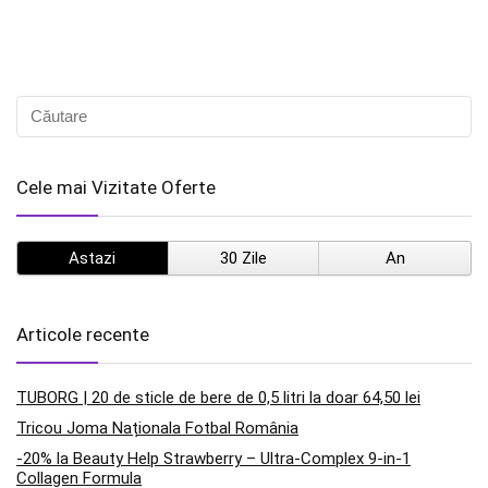
Cele mai Vizitate Oferte
Astazi
30 Zile
An
Articole recente
TUBORG | 20 de sticle de bere de 0,5 litri la doar 64,50 lei
Tricou Joma Naționala Fotbal România
-20% la Beauty Help Strawberry – Ultra-Complex 9-in-1
Collagen Formula