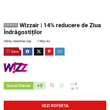
Wizzair | 14% reducere de Ziua
EXPIRATE
Îndrăgostiților
Oferte
,
Valentines Day
Wizz Air
0
Save
0
+3
Scorul Ofertei
93
VEZI ROFERTA