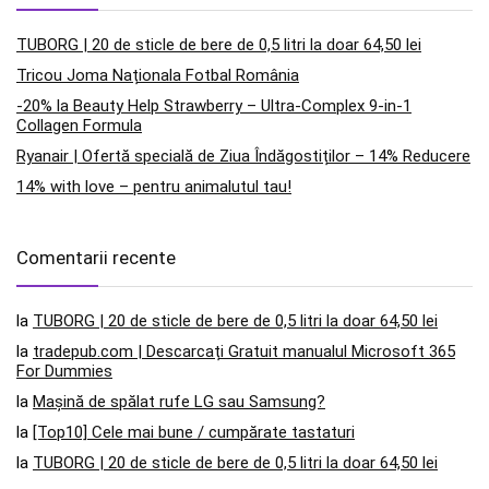
TUBORG | 20 de sticle de bere de 0,5 litri la doar 64,50 lei
Tricou Joma Naționala Fotbal România
-20% la Beauty Help Strawberry – Ultra-Complex 9-in-1
Collagen Formula
Ryanair | Ofertă specială de Ziua Îndăgostiților – 14% Reducere
14% with love – pentru animalutul tau!
Comentarii recente
la
TUBORG | 20 de sticle de bere de 0,5 litri la doar 64,50 lei
la
tradepub.com | Descarcați Gratuit manualul Microsoft 365
For Dummies
la
Mașină de spălat rufe LG sau Samsung?
la
[Top10] Cele mai bune / cumpărate tastaturi
la
TUBORG | 20 de sticle de bere de 0,5 litri la doar 64,50 lei