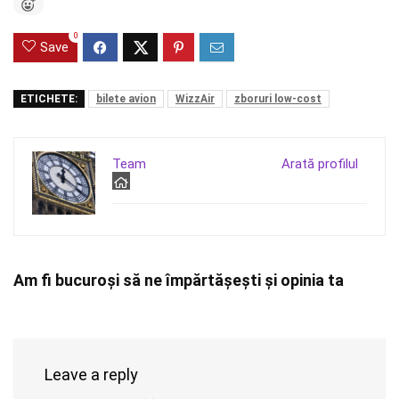
0
Save
ETICHETE:
bilete avion
WizzAir
zboruri low-cost
Team
Arată profilul
Am fi bucuroși să ne împărtășești și opinia ta
Leave a reply